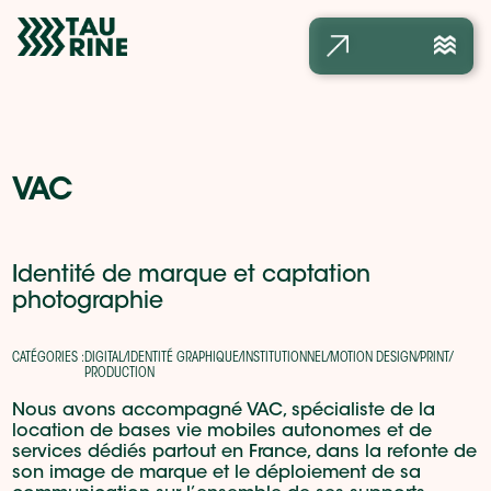
Accueil
Réalisations
L’agence
VAC
Contact
Identité de marque et captation
photographie
CATÉGORIES :
DIGITAL
/
IDENTITÉ GRAPHIQUE
/
INSTITUTIONNEL
/
MOTION DESIGN
/
PRINT
/
PRODUCTION
Nous avons accompagné VAC, spécialiste de la
location de bases vie mobiles autonomes et de
services dédiés partout en France, dans la refonte de
son image de marque et le déploiement de sa